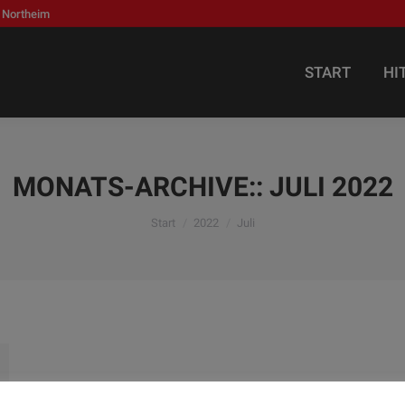
 Northeim
START
HI
START
HI
MONATS-ARCHIVE::
JULI 2022
Sie befinden sich hier:
Start
2022
Juli