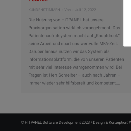
KUNDENSTIMMEN
Von
Juli 12, 2022
Die Nutzung von HiTPANEL hat unsere
Praxisorganisation wirklich vorangebracht. Das
Patientenaufrufsystem macht auf „Knopfdruck“
seine Arbeit und spart uns wertvolle MFA-Zeit.
Darüber hinaus nutzen wir das System als
Informationsplattform, die von unseren Patienten
mit sehr viel Interesse wahrgenommen wird. Bei
Fragen ist Herr Schreiber – auch nach Jahren –
immer wieder sehr hilfsbereit und kompetent.…
© HiTPANEL Software Development 2023 / Design & Konzeption:
W