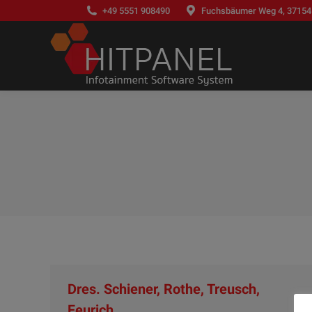
+49 5551 908490
Fuchsbäumer Weg 4, 37154
Dres. Schiener, Rothe, Treusch,
Feurich