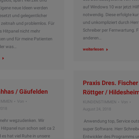
ngslos, spart viel Zeit und
auf Windows 10 war jetzt Hil
Eigene neue Ideen werden
notwendig. Diese erfolgte kurz
setzt und gelegentlicher
und unkompliziert durch Her
t zeitnah und problemlos. Für
Schreiber per Fernwartung. Fü
as Hitpanel nicht mehr
anderen…
n und für meine Patienten
der was…
weiterlesen
Praxis Dres. Fischer
hhas / Gäufelden
Röttger / Hildeshei
IMMEN
Von
KUNDENSTIMMEN
Von
2018
August 24, 2018
 mehr wegzudenken. Wir
Anwendung top, Service outs
Hitpanel nun schon seit ca 2
super Software. Herr Schreibe
 es hat viel Ruhe in unsere
Entwickler des Programms u