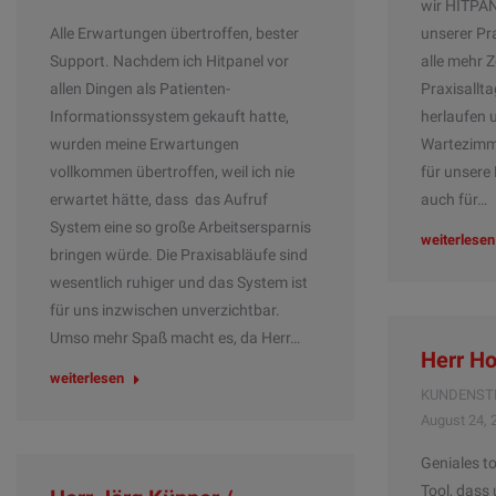
wir HITPAN
Alle Erwartungen übertroffen, bester
unserer Pra
Support. Nachdem ich Hitpanel vor
alle mehr Z
allen Dingen als Patienten-
Praxisallta
Informationssystem gekauft hatte,
herlaufen 
wurden meine Erwartungen
Wartezimme
vollkommen übertroffen, weil ich nie
für unsere 
erwartet hätte, dass das Aufruf
auch für…
System eine so große Arbeitsersparnis
weiterlesen
bringen würde. Die Praxisabläufe sind
wesentlich ruhiger und das System ist
für uns inzwischen unverzichtbar.
Umso mehr Spaß macht es, da Herr…
Herr Ho
weiterlesen
KUNDENST
August 24, 
Geniales to
Tool, dass 