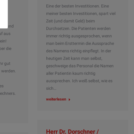
Eine der besten Investitionen. Eine
lfe.
meiner besten Investitionen, spart viel
s (4
Zeit (und damit Geld) beim
utzt und
Durchsetzen. Die Patienten werden
uf aus
immer richtig ausgesprochen, wenn
ein!
man beim Ersttermin die Aussprache
er die
des Namens richtig einpflegt. In der
heutigen Zeit kann man selbst,
hr gut
geschweige das Personal die Namen
t werden.
aller Patientin kaum richtig
aussprechen. Ich weiß selbst, wie es
es
sich…
echners.
weiterlesen
Herr Dr. Dorschner /