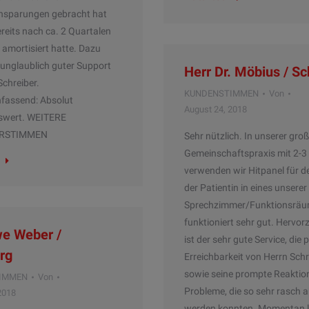
nsparungen gebracht hat
ereits nach ca. 2 Quartalen
 amortisiert hatte. Dazu
unglaublich guter Support
Herr Dr. Möbius / S
Schreiber.
KUNDENSTIMMEN
Von
assend: Absolut
August 24, 2018
swert. WEITERE
RSTIMMEN
Sehr nützlich. In unserer gro
Gemeinschaftspraxis mit 2-3
verwenden wir Hitpanel für d
der Patientin in eines unserer
Sprechzimmer/Funktionsräu
funktioniert sehr gut. Hervo
we Weber /
ist der sehr gute Service, die 
rg
Erreichbarkeit von Herrn Schr
sowie seine prompte Reaktio
IMMEN
Von
Probleme, die so sehr rasch a
2018
werden konnten. Momentan l