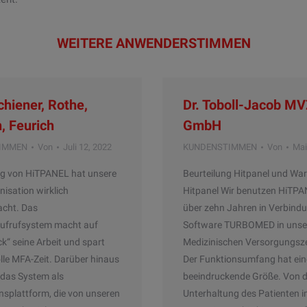
WEITERE ANWENDERSTIMMEN
chiener, Rothe,
Dr. Toboll-Jacob M
, Feurich
GmbH
IMMEN
Von
Juli 12, 2022
KUNDENSTIMMEN
Von
Mai
g von HiTPANEL hat unsere
Beurteilung Hitpanel und Wa
nisation wirklich
Hitpanel Wir benutzen HiTPA
acht. Das
über zehn Jahren in Verbindu
aufrufsystem macht auf
Software TURBOMED in uns
k“ seine Arbeit und spart
Medizinischen Versorgungsz
lle MFA-Zeit. Darüber hinaus
Der Funktionsumfang hat ein
 das System als
beeindruckende Größe. Von d
nsplattform, die von unseren
Unterhaltung des Patienten 