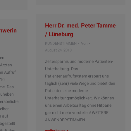
Herr Dr. med. Peter Tamme
chwerin
/ Lüneburg
KUNDENSTIMMEN
Von
August 24, 2018
ßen
Zeitersparnis und moderne Patienten-
 Ärzten
Unterhaltung. Das
en Aufruf
Patientenaufrufsystem erspart uns
 10
täglich (sehr) viele Wege und bietet den
me. Das
Patienten eine moderne
rzuheben
Unterhaltungsmöglichkeit. Wir können
persönliche
uns einen Arbeitsalltag ohne Hitpanel
eiber
gar nicht mehr vorstellen! WEITERE
n auf
ANWENDERSTIMMEN
bgestellt
äuft das
weiterlesen