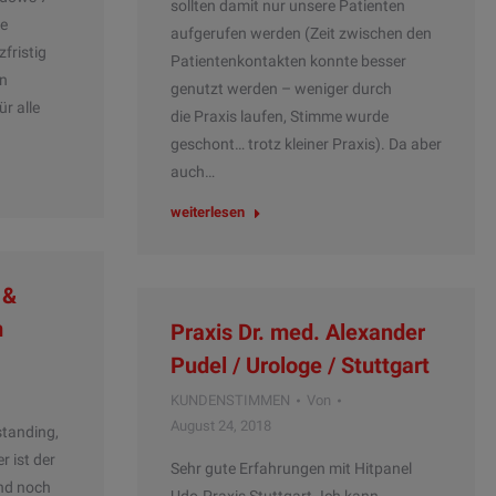
sollten damit nur unsere Patienten
fe
aufgerufen werden (Zeit zwischen den
fristig
Patientenkontakten konnte besser
rn
genutzt werden – weniger durch
r alle
die Praxis laufen, Stimme wurde
geschont… trotz kleiner Praxis). Da aber
auch…
weiterlesen
 &
m
Praxis Dr. med. Alexander
Pudel / Urologe / Stuttgart
KUNDENSTIMMEN
Von
August 24, 2018
tanding,
r ist der
Sehr gute Erfahrungen mit Hitpanel
nd noch