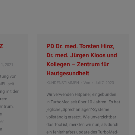
VZ
PD Dr. med. Torsten Hinz,
Dr. med. Jürgen Kloos und
Kollegen – Zentrum für
 1, 2021
Hautgesundheit
rtung von
KUNDENSTIMMEN
Von
Juli 7, 2020
NEL seit
ng mit der
Wir verwenden Hitpanel, eingebunden
erem
in TurboMed seit über 10 Jahren. Es hat
entrum.
jegliche „Sprechanlagen“-Systeme
e
vollständig ersetzt. Wie unverzichtbar
er
das Tool ist, merkten wir nun, als durch
im
ein fehlerhaftes update des TurboMed-