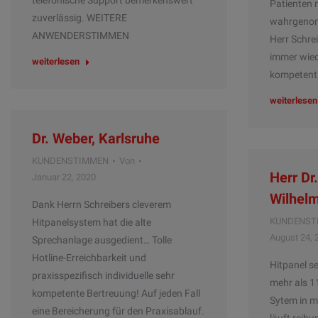
telefonische Support bemerkenswert
Patienten m
zuverlässig. WEITERE
wahrgenomm
ANWENDERSTIMMEN
Herr Schre
immer wiede
weiterlesen
kompetent
weiterlesen
Dr. Weber, Karlsruhe
KUNDENSTIMMEN
Von
Herr Dr
Januar 22, 2020
Wilhel
Dank Herrn Schreibers cleverem
KUNDENST
Hitpanelsystem hat die alte
August 24, 
Sprechanlage ausgedient… Tolle
Hotline-Erreichbarkeit und
Hitpanel se
praxisspezifisch individuelle sehr
mehr als 1
kompetente Bertreuung! Auf jeden Fall
Sytem in me
eine Bereicherung für den Praxisablauf.