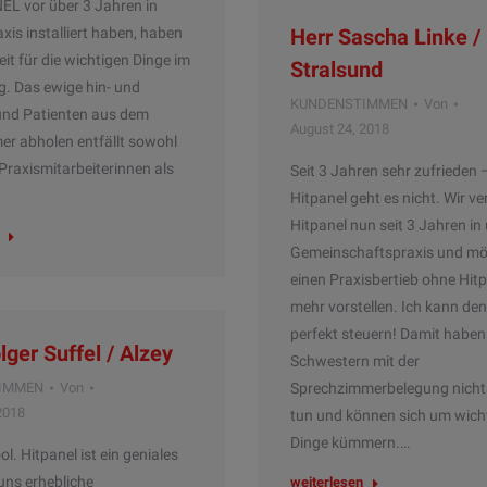
EL vor über 3 Jahren in
xis installiert haben, haben
Herr Sascha Linke /
eit für die wichtigen Dinge im
Stralsund
g. Das ewige hin- und
KUNDENSTIMMEN
Von
und Patienten aus dem
August 24, 2018
r abholen entfällt sowohl
Praxismitarbeiterinnen als
Seit 3 Jahren sehr zufrieden 
Hitpanel geht es nicht. Wir 
Hitpanel nun seit 3 Jahren in
Gemeinschaftspraxis und mö
einen Praxisbertieb ohne Hitp
mehr vorstellen. Ich kann den
perfekt steuern! Damit haben
lger Suffel / Alzey
Schwestern mit der
IMMEN
Von
Sprechzimmerbelegung nicht
2018
tun und können sich um wich
Dinge kümmern.…
ol. Hitpanel ist ein geniales
uns erhebliche
weiterlesen