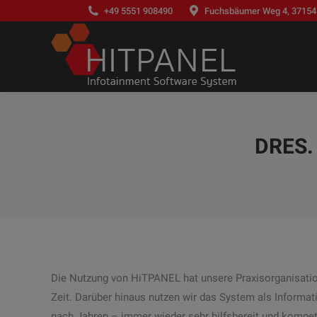
+49 5551 908490
Fuchsbäumer Weg 4, 37154
DRES.
Die Nutzung von HiTPANEL hat unsere Praxisorganisation
Zeit. Darüber hinaus nutzen wir das System als Informat
nach Jahren – immer wieder sehr hilfsbereit und kompet