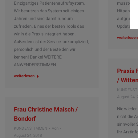
Einzigartiges Patientenaufrufsystem.
mussten je
Wir benutzen das System seit einigen
Hitpanelc
Jahren und sind damit rundum
aufgrund e
zufrieden. Eines der besten Tools das
Updates a
wir in die Praxis integriert haben.
weiterlesen
Außerdem ist der Service unkompliziert,
persönlich und der Beste den wir
kennen! Danke! WEITERE
ANWENDERSTIMMEN
Praxis
weiterlesen
/ Witte
KUNDENST
August 24, 
Frau Christine Maisch /
Nie wieder
nicht die 
Bondorf
sinnvoller
KUNDENSTIMMEN
Von
Ihr Arztin
August 24, 2018