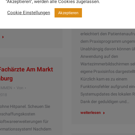
“Akzeptieren”, werden alle Cookies zugelassen.
tzt gerade den
omputer (das Windows war
Rasche und unkomplizierte Hi
Cookie Einstellungen
Akzeptieren
ines fehlerhaften Win-
HitPanel wird in unserer Praxi
bgestürzt)…
Ärzte!) seit gut 2 Jahren gen
erleichtert den Patientenaufr
dem Praxisprogramm ungem
Unabhängig davon können üb
Anwendung auf den
Wartezimmerbildschirmen se
 Fachärzte Am Markt
eigene Praxisinfos dargestell
nburg
Kürzlich kam es zu einem
Funktionsfehler aufgrund ein
IMMEN
Von
Systemupdates des lokalen R
2018
Dank der geduldigen und…
 ohne Hitpanel. Scheuen Sie
weiterlesen
Anschaffungskosten
 Softwareerweiterungen für
formationssystem! Nachdem