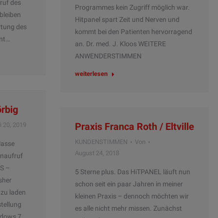
ruf des
Programmes kein Zugriff möglich war.
bleiben
Hitpanel spart Zeit und Nerven und
rtung des
kommt bei den Patienten hervorragend
nt…
an. Dr. med. J. Kloos WEITERE
ANWENDERSTIMMEN
weiterlesen
örbig
Praxis Franca Roth / Eltville
i 20, 2019
KUNDENSTIMMEN
Von
lasse
August 24, 2018
enaufruf
IS –
5 Sterne plus. Das HiTPANEL läuft nun
sher
schon seit ein paar Jahren in meiner
 zu laden
kleinen Praxis – dennoch möchten wir
stellung
es alle nicht mehr missen. Zunächst
ndows 7