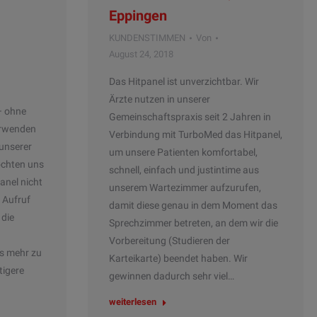
Eppingen
KUNDENSTIMMEN
Von
August 24, 2018
Das Hitpanel ist unverzichtbar. Wir
Ärzte nutzen in unserer
– ohne
Gemeinschaftspraxis seit 2 Jahren in
verwenden
Verbindung mit TurboMed das Hitpanel,
 unserer
um unsere Patienten komfortabel,
chten uns
schnell, einfach und justintime aus
anel nicht
unserem Wartezimmer aufzurufen,
 Aufruf
damit diese genau in dem Moment das
 die
Sprechzimmer betreten, an dem wir die
Vorbereitung (Studieren der
s mehr zu
Karteikarte) beendet haben. Wir
tigere
gewinnen dadurch sehr viel…
weiterlesen