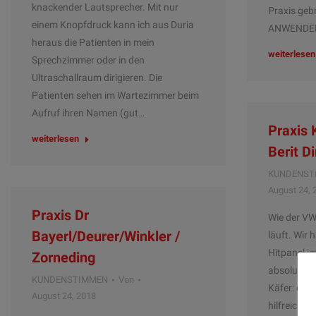
knackender Lautsprecher. Mit nur
Praxis geb
einem Knopfdruck kann ich aus Duria
ANWENDE
heraus die Patienten in mein
weiterlesen
Sprechzimmer oder in den
Ultraschallraum dirigieren. Die
Patienten sehen im Wartezimmer beim
Aufruf ihren Namen (gut…
Praxis 
weiterlesen
Berit D
KUNDENST
August 24, 
Praxis Dr
Wie der VW 
Bayerl/Deurer/Winkler /
läuft. Wir 
Hitpanel im
Zorneding
absolut stö
KUNDENSTIMMEN
Von
Käfer: er l
August 24, 2018
hilfreich u