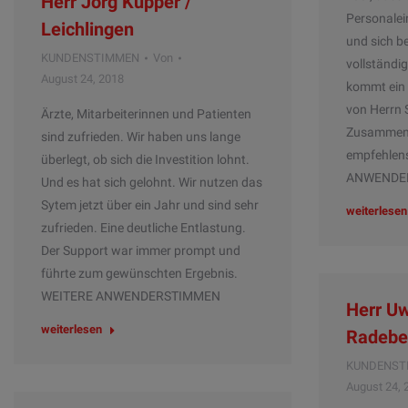
Herr Jörg Küpper /
Personalei
Leichlingen
und sich b
KUNDENSTIMMEN
Von
vollständig
August 24, 2018
kommt ein 
von Herrn 
Ärzte, Mitarbeiterinnen und Patienten
Zusammenf
sind zufrieden. Wir haben uns lange
empfehlen
überlegt, ob sich die Investition lohnt.
ANWENDE
Und es hat sich gelohnt. Wir nutzen das
Sytem jetzt über ein Jahr und sind sehr
weiterlesen
zufrieden. Eine deutliche Entlastung.
Der Support war immer prompt und
führte zum gewünschten Ergebnis.
WEITERE ANWENDERSTIMMEN
Herr U
weiterlesen
Radebe
KUNDENST
August 24, 