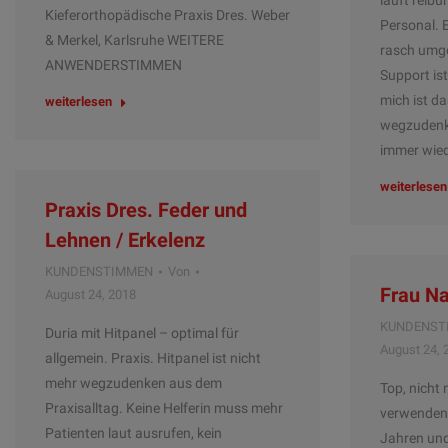
läuft reibu
Kieferorthopädische Praxis Dres. Weber
Personal. 
& Merkel, Karlsruhe WEITERE
rasch umge
ANWENDERSTIMMEN
Support is
mich ist d
weiterlesen
wegzudenke
immer wie
weiterlesen
Praxis Dres. Feder und
Lehnen / Erkelenz
KUNDENSTIMMEN
Von
Frau Na
August 24, 2018
KUNDENST
Duria mit Hitpanel – optimal für
August 24, 
allgemein. Praxis. Hitpanel ist nicht
mehr wegzudenken aus dem
Top, nicht
Praxisalltag. Keine Helferin muss mehr
verwenden 
Patienten laut ausrufen, kein
Jahren und