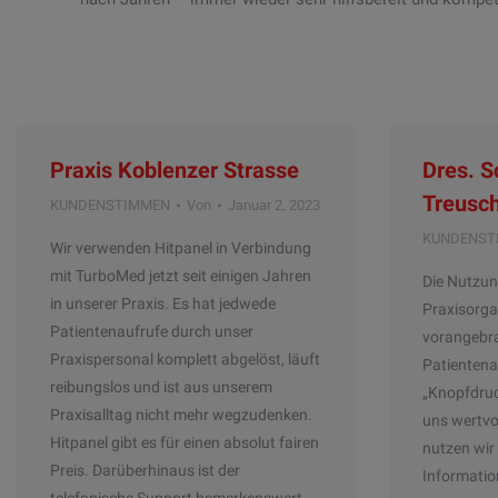
Praxis Koblenzer Strasse
Dres. S
Treusch
KUNDENSTIMMEN
Von
Januar 2, 2023
KUNDENST
Wir verwenden Hitpanel in Verbindung
mit TurboMed jetzt seit einigen Jahren
Die Nutzun
in unserer Praxis. Es hat jedwede
Praxisorga
Patientenaufrufe durch unser
vorangebr
Praxispersonal komplett abgelöst, läuft
Patienten
reibungslos und ist aus unserem
„Knopfdruc
Praxisalltag nicht mehr wegzudenken.
uns wertvo
Hitpanel gibt es für einen absolut fairen
nutzen wir
Preis. Darüberhinaus ist der
Informatio