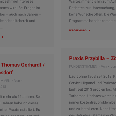
it sehr viel Interesse
Wartezimmer bis hin zum Auf
en wird. Bei Fragen ist
Patienten zur Untersuchung, 
iber – auch nach Jahren –
keine Wünsche offen. Die Wa
r sehr hilfsbereit und
Programms ist sehr kompete
.…
weiterlesen
Praxis Przybilla – Z
. Thomas Gerhardt /
KUNDENSTIMMEN
Von
Jun
msdorf
Läuft ohne Tadel seit 2013, K
IMMEN
Von
Service Hitpanel und Patient
2018
läuft seit 2013 problemlos. A
Turbomed. Updates waren bi
it mehr als 11 Jahren. Seit
immer kostenfrei, problemlos
1 Jahren habe ich dieses
und zu installieren. Nach Um
iner Praxis installiert. Es
des Betriebssystems von Wi