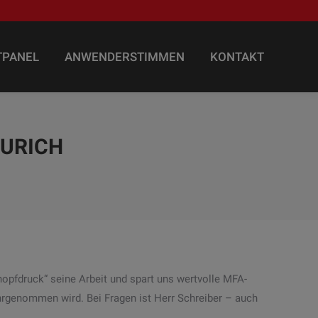
TPANEL
ANWENDERSTIMMEN
KONTAKT
TPANEL
ANWENDERSTIMMEN
KONTAKT
EURICH
opfdruck“ seine Arbeit und spart uns wertvolle MFA-
ahrgenommen wird. Bei Fragen ist Herr Schreiber – auch