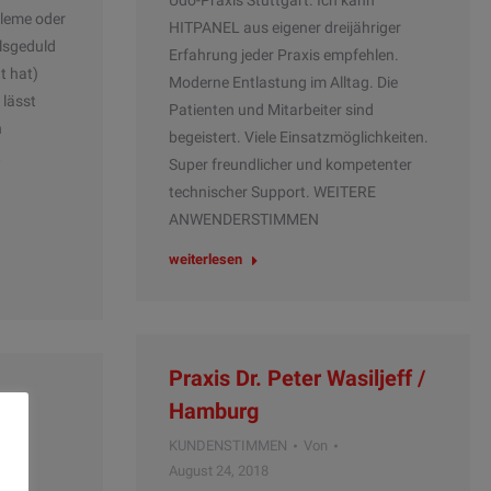
Udo-Praxis Stuttgart. Ich kann
bleme oder
HITPANEL aus eigener dreijähriger
lsgeduld
Erfahrung jeder Praxis empfehlen.
ht hat)
Moderne Entlastung im Alltag. Die
 lässt
Patienten und Mitarbeiter sind
n
begeistert. Viele Einsatzmöglichkeiten.
t
Super freundlicher und kompetenter
technischer Support. WEITERE
ANWENDERSTIMMEN
weiterlesen
Praxis Dr. Peter Wasiljeff /
Hamburg
KUNDENSTIMMEN
Von
August 24, 2018