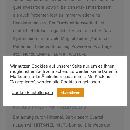
gute Investition! Sowohl bei den Praxismitarbeitern,
als auch Patienten löst es immer wieder eine
Begeisterung aus. Der Praxisbetriebsverlauf ist
deutlich effektiver, organisierter und schneller. Das
System bietet sehr viele Möglichkeiten (Aufruf der
Patienten, Diabetes Schulung, PowerPoint-Vorträge,
etc.) Nur zu EMPFEHLEN !!!! WEITERE
ANWENDERSTIMMEN
Wir nutzen Cookies auf unserer Seite nur, um es Ihnen
möglichst einfach zu machen. Es werden keine Daten für
Marketing, oder Ähnlichem gesammelt. Mit Klick auf
“Akzeptieren”, werden alle Cookies zugelassen.
Praxis Drs. Clemens-Harmening/Kreutz
Cookie Einstellungen
Akzeptieren
/ Wenden
KUNDENSTIMMEN
Von
August 24, 2018
Entlastung durch Hitpanel. Seit diesem Quartal
nutzen wir HITPANEL mit Turbomed. Die Wege der