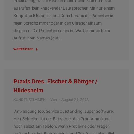
Praxisalltag. Keine Helferin muss mehr Patienten laut
ausrufen, kein knackender Lautsprecher. Mit nur einem
Knopfdruck kann ich aus Duria heraus die Patienten in
mein Sprechzimmer oder in den Ultraschallraum
dirigieren. Die Patienten sehen im Wartezimmer beim
Aufruf ihren Namen (gut…
weiterlesen
Praxis Dres. Fischer & Röttger /
Hildesheim
KUNDENSTIMMEN
Von
August 24, 2018
Anwendung top, Service outstanding, super Software.
Herr Schreiber ist der Entwickler des Programms und
noch selbst am Telefon, wenn Probleme oder Fragen
auftauchen. Mit Engelsgeduld und Zeit (die er eigentlich