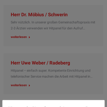
Herr Dr. Möbius / Schwerin
Sehr nützlich. In unserer großen Gemeinschaftspraxis mit
2-3 Ärzten verwenden wir Hitpanel für den Aufruf…
weiterlesen
Herr Uwe Weber / Radeberg
Hitpanel – einfach super. Kompetente Einrichtung und
telefonischer Service machen die Arbeit mit Hitpanel in…
weiterlesen