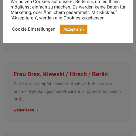
Wir nutzen Cookies auf unserer Seite nur, um es Ihnen
Herr Dr. F. Dominik Schneider / Krefeld
möglichst einfach zu machen. Es werden keine Daten für
Marketing, oder Ähnlichem gesammelt. Mit Klick auf
Super. Als Fachzahnarztpraxis für Kieferorthopädie
“Akzeptieren”, werden alle Cookies zugelassen.
haben wir nachmittags einen recht hohen Andrang zu
Cookie Einstellungen
Akzeptieren
bewältigen und…
weiterlesen
Frau Dres. Kiewski / Hirsch / Berlin
Perfekt, sehr empfehlenswert. Auch wir haben uns in
unserer Gynäkologischen Praxis für Hitpanel entschieden
und…
weiterlesen