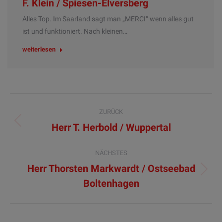
F. Klein / Spiesen-Elversberg
Alles Top. Im Saarland sagt man „MERCI“ wenn alles gut
ist und funktioniert. Nach kleinen…
weiterlesen
Kommentarnavigation
ZURÜCK
Herr T. Herbold / Wuppertal
Vorheriger
Beitrag:
NÄCHSTES
Herr Thorsten Markwardt / Ostseebad
Nächster
Boltenhagen
Beitrag: