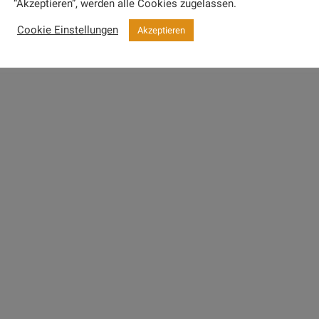
“Akzeptieren”, werden alle Cookies zugelassen.
rr Dr. F. Dominik
Hitpanel – einfach su
Cookie Einstellungen
Akzeptieren
hneider / Krefeld
Einrichtung und telefo
machen die Arbeit mit 
r. Als Fachzahnarztpraxis für
erorthopädie haben wir
weiterlesen
hmittags einen recht hohen
rang zu bewältigen und…
erlesen
Herr R. Epple /
Top. Anbindung an AL
Rückfragen werden se
rr P. Ligwe / Ilmenau
kompetent beantworte
Klasse…
s top. Wir haben das Hitpanel nun
n fast ein Jahr und sind rundum
weiterlesen
ieden!…
erlesen