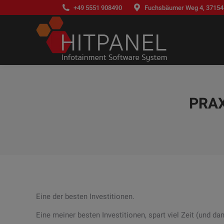
+49 5551 908490
Fuchsbäumer Weg 4, 37154
PRAX
Eine der besten Investitionen.
Eine meiner besten Investitionen, spart viel Zeit (und