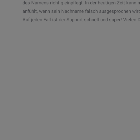
des Namens richtig einpflegt. In der heutigen Zeit kann
anfühlt, wenn sein Nachname falsch ausgesprochen wird.
Auf jeden Fall ist der Support schnell und super! Vielen 
Praxis Koblenzer Strasse
Dr
Tr
Wir verwenden Hitpanel in Verbindung
mit TurboMed jetzt seit einigen Jahren
Die
in unserer Praxis. Es…
Prax
vor
weiterlesen
Pat
„Kn
weit