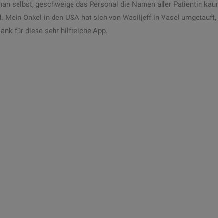
 man selbst, geschweige das Personal die Namen aller Patientin kaum
 Mein Onkel in den USA hat sich von Wasiljeff in Vasel umgetauft, 
Dank für diese sehr hilfreiche App.
WEITERE ANWENDERSTIMMEN
es. Schiener, Rothe,
Dr. Toboll-Jac
eusch, Feurich
GmbH
 Nutzung von HiTPANEL hat unsere
Beurteilung Hitpanel 
isorganisation wirklich
Hitpanel Wir benutzen
angebracht. Das
über zehn Jahren in 
ientenaufrufsystem macht auf
weiterlesen
opfdruck“ seine…
erlesen