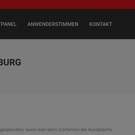
TPANEL
ANWENDERSTIMMEN
KONTAKT
TPANEL
ANWENDERSTIMMEN
KONTAKT
MBURG
 ausgesprochen, wenn man beim Ersttermin die Aussprache