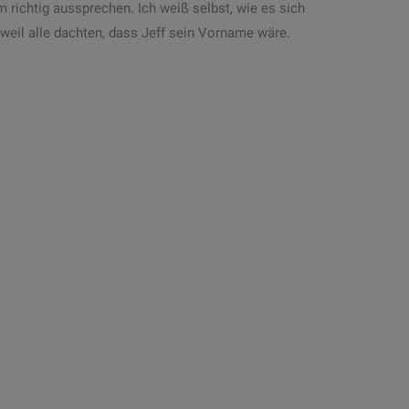
 richtig aussprechen. Ich weiß selbst, wie es sich
weil alle dachten, dass Jeff sein Vorname wäre.
ob MVZ
PD Dr. med. Torsten Hinz,
Dr. med. Jürgen Kloos und
Kollegen – Zentrum für
und Wartung von
Hautgesundheit
 HiTPANEL seit
Verbindung…
Wir verwenden Hitpanel, eingebunden
in TurboMed seit über 10 Jahren. Es hat
jegliche „Sprechanlagen“-Systeme
vollständig…