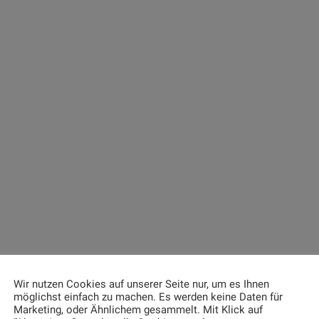
port. Nachdem ich Hitpanel vor
Nachdem…
n Dingen als Patienten-
weiterlesen
ormationssystem gekauft hatte,…
erlesen
Herr Holger Suf
Geniales tool. Hitpanel
rr Jörg Küpper /
Tool, dass uns erhebli
ichlingen
Personaleinsparungen
und sich…
e, Mitarbeiterinnen und Patienten
 zufrieden. Wir haben uns lange
weiterlesen
legt, ob sich die Investition…
erlesen
Wir nutzen Cookies auf unserer Seite nur, um es Ihnen
Herr Uwe Weber
möglichst einfach zu machen. Es werden keine Daten für
Marketing, oder Ähnlichem gesammelt. Mit Klick auf
Radeberg