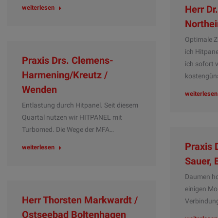
Herr Dr
weiterlesen
Northe
Optimale 
ich Hitpan
Praxis Drs. Clemens-
ich sofort 
Harmening/Kreutz /
kostengüns
Wenden
weiterlesen
Entlastung durch Hitpanel. Seit diesem
Quartal nutzen wir HITPANEL mit
Turbomed. Die Wege der MFA…
Praxis 
weiterlesen
Sauer, 
Daumen hoc
einigen Mo
Herr Thorsten Markwardt /
Verbindung
Ostseebad Boltenhagen