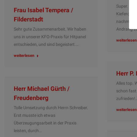
Super. Als
Frau Isabel Tempera /
Kieferorth
Filderstadt
nachmittag
Sehr gute Zusammenarbeit. Wir haben
Andrang z
uns in unserer KFO-Praxis für Hitpanel
weiterlesen
entschieden, und sind begeistert.…
weiterlesen
Herr P.
Alles top.
Herr Michael Gürth /
schon fast
Freudenberg
zufrieden!
Tolle Umsetzung durch Herrn Schreiber.
weiterlesen
Erst musste ich etwas
Überzeugungsarbeit in der Praxis
leisten, durch…