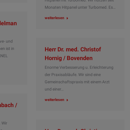
Hitpanel mit Turbomed. Wir nutzen seit
Monaten Hitpanel unter Turbomed. Es…
weiterlesen
delman
ve- und
Herr Dr. med. Christof
en ist in
ANEL
Hornig / Bovenden
Enorme Verbesserung u. Erleichterung
der Praxisabläufe. Wir sind eine
Gemeinschaftspraxis mit einem Arzt
und einer…
weiterlesen
nbach /
 Wir