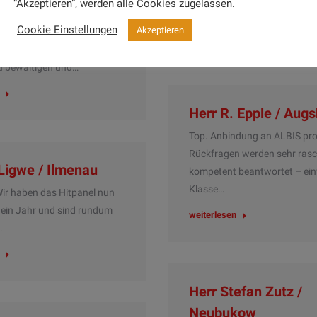
“Akzeptieren”, werden alle Cookies zugelassen.
machen die Arbeit mit Hitpane
 Fachzahnarztpraxis für
Cookie Einstellungen
Akzeptieren
opädie haben wir
weiterlesen
s einen recht hohen
u bewältigen und…
Herr R. Epple / Aug
Top. Anbindung an ALBIS pro
Rückfragen werden sehr ras
 Ligwe / Ilmenau
kompetent beantwortet – ei
Klasse…
 Wir haben das Hitpanel nun
 ein Jahr und sind rundum
weiterlesen
…
Herr Stefan Zutz /
Neubukow