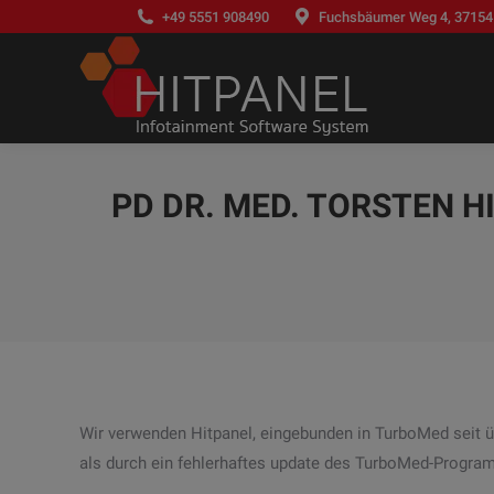
+49 5551 908490
Fuchsbäumer Weg 4, 37154
PD DR. MED. TORSTEN H
Wir verwenden Hitpanel, eingebunden in TurboMed seit üb
als durch ein fehlerhaftes update des TurboMed-Program