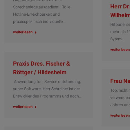
Herr Dr
Sprechanlage ausgedient… Tolle
Wilhel
Hotline-Erreichbarkeit und
praxisspezifisch individuelle…
Hitpanel se
mehr als 1
weiterlesen
Sytem…
weiterlesen
Praxis Dres. Fischer &
Röttger / Hildesheim
Frau Na
Anwendung top, Service outstanding,
super Software. Herr Schreiber ist der
Top, nicht
Entwickler des Programms und noch…
verwenden 
Jahren un
weiterlesen
weiterlesen