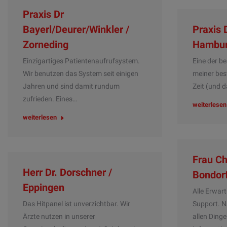
Praxis Dr
Bayerl/Deurer/Winkler /
Praxis D
Zorneding
Hambu
Einzigartiges Patientenaufrufsystem.
Eine der be
Wir benutzen das System seit einigen
meiner best
Jahren und sind damit rundum
Zeit (und 
zufrieden. Eines…
weiterlesen
weiterlesen
Frau Ch
Herr Dr. Dorschner /
Bondor
Eppingen
Alle Erwar
Das Hitpanel ist unverzichtbar. Wir
Support. N
Ärzte nutzen in unserer
allen Dinge