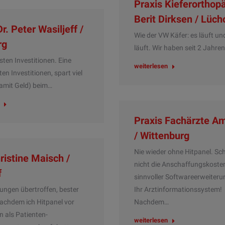
Praxis Kieferorthop
Berit Dirksen / Lüc
r. Peter Wasiljeff /
Wie der VW Käfer: es läuft un
rg
läuft. Wir haben seit 2 Jahre
sten Investitionen. Eine
weiterlesen
en Investitionen, spart viel
damit Geld) beim…
Praxis Fachärzte A
/ Wittenburg
Nie wieder ohne Hitpanel. Sc
ristine Maisch /
nicht die Anschaffungskoste
f
sinnvoller Softwareerweiteru
tungen übertroffen, bester
Ihr Arztinformationssystem!
achdem ich Hitpanel vor
Nachdem…
n als Patienten-
weiterlesen