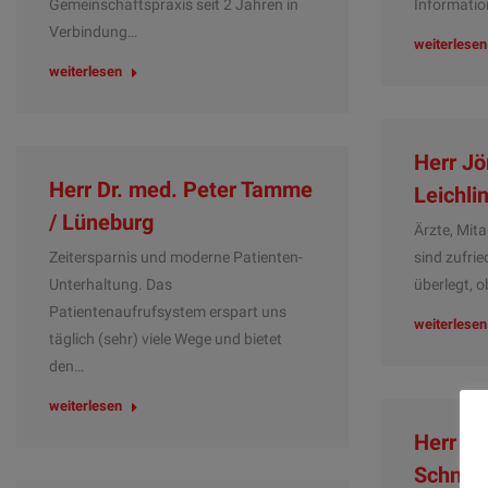
Gemeinschaftspraxis seit 2 Jahren in
Informatio
Verbindung…
weiterlesen
weiterlesen
Herr Jö
Herr Dr. med. Peter Tamme
Leichli
/ Lüneburg
Ärzte, Mit
Zeitersparnis und moderne Patienten-
sind zufri
Unterhaltung. Das
überlegt, o
Patientenaufrufsystem erspart uns
weiterlesen
täglich (sehr) viele Wege und bietet
den…
weiterlesen
Herr Dr
Schneid