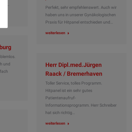
l in…
Perfekt, sehr empfehlenswert. Auch wir
haben uns in unserer Gynäkologischen
Praxis für Hitpanel entschieden und…
weiterlesen
sburg
blemlos.
Herr Dipl.med.Jürgen
ch und
nfach
Raack / Bremerhaven
Toller Service, tolles Programm.
Hitpanel ist ein sehr gutes
Patientenaufruf-
Informationsprogramm. Herr Schreiber
hat sich richtig…
weiterlesen