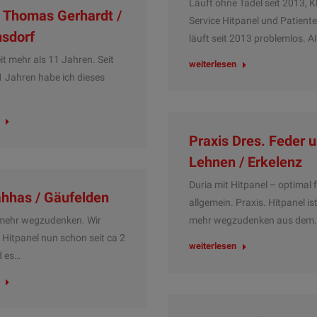
Läuft ohne Tadel seit 2013, K
. Thomas Gerhardt /
Service Hitpanel und Patient
msdorf
läuft seit 2013 problemlos. A
it mehr als 11 Jahren. Seit
weiterlesen
1 Jahren habe ich dieses
Praxis Dres. Feder 
Lehnen / Erkelenz
Duria mit Hitpanel – optimal 
hhas / Gäufelden
allgemein. Praxis. Hitpanel ist
 mehr wegzudenken. Wir
mehr wegzudenken aus dem
Hitpanel nun schon seit ca 2
weiterlesen
d es…