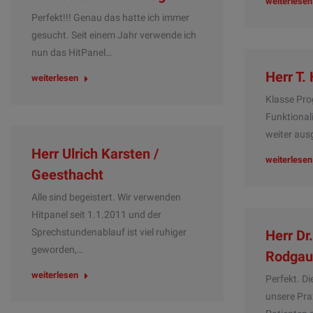
weiterlesen
Perfekt!!! Genau das hatte ich immer
gesucht. Seit einem Jahr verwende ich
nun das HitPanel…
Herr T.
weiterlesen
Klasse Pro
Funktionali
weiter aus
Herr Ulrich Karsten /
weiterlesen
Geesthacht
Alle sind begeistert. Wir verwenden
Hitpanel seit 1.1.2011 und der
Sprechstundenablauf ist viel ruhiger
Herr Dr
geworden,…
Rodgau
weiterlesen
Perfekt. Di
unsere Pra