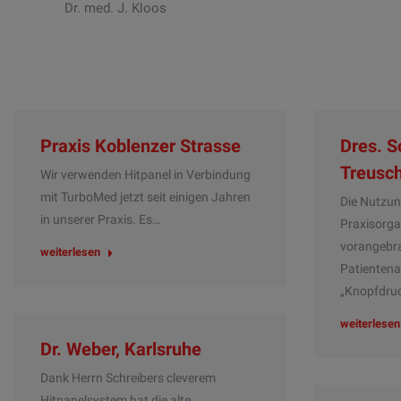
Dr. med. J. Kloos
Praxis Koblenzer Strasse
Dres. S
Treusch
Wir verwenden Hitpanel in Verbindung
mit TurboMed jetzt seit einigen Jahren
Die Nutzun
in unserer Praxis. Es…
Praxisorga
vorangebr
weiterlesen
Patienten
„Knopfdruc
weiterlesen
Dr. Weber, Karlsruhe
Dank Herrn Schreibers cleverem
Hitpanelsystem hat die alte