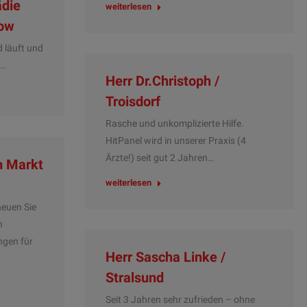
ädie
weiterlesen
how
d läuft und
n…
Herr Dr.Christoph /
Troisdorf
Rasche und unkomplizierte Hilfe.
HitPanel wird in unserer Praxis (4
Ärzte!) seit gut 2 Jahren…
m Markt
weiterlesen
heuen Sie
n
ngen für
Herr Sascha Linke /
Stralsund
Seit 3 Jahren sehr zufrieden – ohne