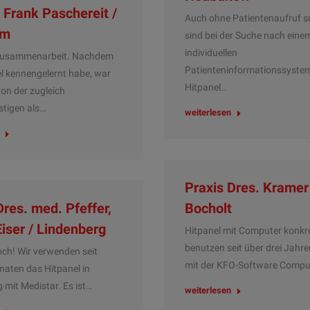
. Frank Paschereit /
Auch ohne Patientenaufruf su
im
sind bei der Suche nach eine
individuellen
Zusammenarbeit. Nachdem
Patienteninformationssyste
el kennengelernt habe, war
Hitpanel…
von der zugleich
tigen als…
weiterlesen
Praxis Dres. Kramer
Dres. med. Pfeffer,
Bocholt
Eiser / Lindenberg
Hitpanel mit Computer konkre
benutzen seit über drei Jahre
h! Wir verwenden seit
mit der KFO-Software Compu
naten das Hitpanel in
 mit Medistar. Es ist…
weiterlesen