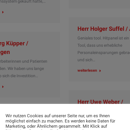
nssystem gekauft hatte,…
Herr Holger Suffel /
Geniales tool. Hitpanel ist ein
rg Küpper /
Tool, dass uns erhebliche
ngen
Personaleinsparungen gebra
und sich…
arbeiterinnen und Patienten
eden. Wir haben uns lange
weiterlesen
b sich die Investition…
Herr Uwe Weber /
Radeberg
Wir nutzen Cookies auf unserer Seite nur, um es Ihnen
. F. Dominik
Hitpanel – einfach super. K
möglichst einfach zu machen. Es werden keine Daten für
er / Krefeld
Marketing, oder Ähnlichem gesammelt. Mit Klick auf
Einrichtung und telefonischer