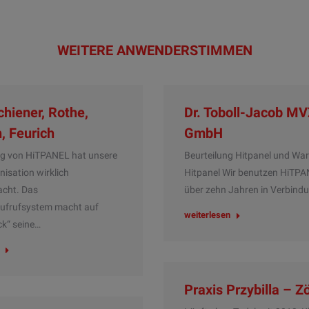
WEITERE ANWENDERSTIMMEN
chiener, Rothe,
Dr. Toboll-Jacob M
, Feurich
GmbH
g von HiTPANEL hat unsere
Beurteilung Hitpanel und Wa
nisation wirklich
Hitpanel Wir benutzen HiTPA
acht. Das
über zehn Jahren in Verbind
aufrufsystem macht auf
weiterlesen
k“ seine…
Praxis Przybilla – Z